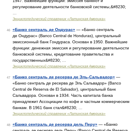
1947. Важнейшие функции: эмиссия банкнот и
регулирование деятельности банковской системы,&#8230;
…
Энциклопедический справочник «Латинская Америка»
«Банко сентраль де Ондурас»
— «Банко сентраль
46
де Ондурас» (Banco Central de Honduras), центральный
эмиссионный банк Гондураса. Основан в 1950. Важнейшие
функции: денежная эмиссия и регулирование деятельности
банковской системы, кредитование правительства и
государственных&#8230; …
Энциклопедический справочник «Латинская Америка»
«Банко сентраль де ресерва де Эль-Сальвадор»
—
47
«Банко сентраль де ресерва де Эль Сальвадор» (Banco
Central de Reserva de El Salvador), центральный банк
Сальвадора. Основан в 1934. Часть капитала банка
принадлежит Ассоциации по кофе и частным коммерческим
банкам. В 1961 банк стал&#8230; …
Энциклопедический справочник «Латинская Америка»
«Банко сентраль де ресерва дель Перу»
— «Банко
48
сентраль де ресерва дель Перу» (Banco Central de Reserva